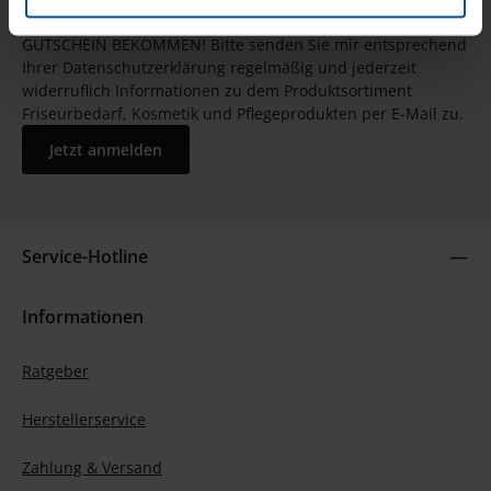
JETZT UNSEREN NEWSLETTER ABONNIEREN UND EINEN 5€
GUTSCHEIN BEKOMMEN! Bitte senden Sie mir entsprechend
Ihrer Datenschutzerklärung regelmäßig und jederzeit
widerruflich Informationen zu dem Produktsortiment
Friseurbedarf, Kosmetik und Pflegeprodukten per E-Mail zu.
Jetzt anmelden
Service-Hotline
Informationen
Ratgeber
Herstellerservice
Zahlung & Versand