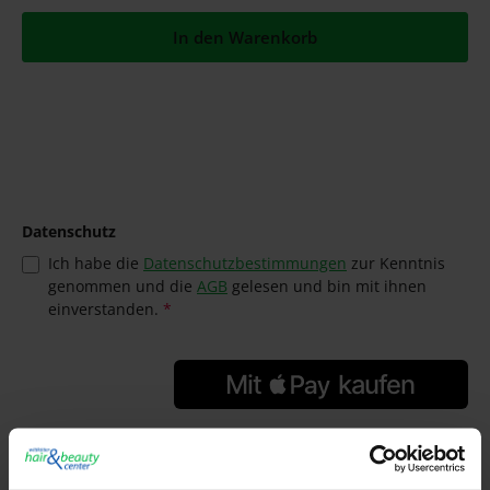
In den Warenkorb
Datenschutz
Ich habe die
Datenschutzbestimmungen
zur Kenntnis
genommen und die
AGB
gelesen und bin mit ihnen
einverstanden.
*
GTIN/EAN:
4064666302454
Hersteller: