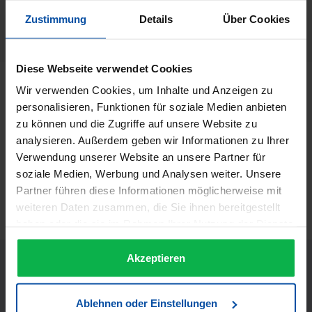
Wella
Zustimmung
Details
Über Cookies
Herstellernummer:
46388
Diese Webseite verwendet Cookies
Beschreibung
Wir verwenden Cookies, um Inhalte und Anzeigen zu
personalisieren, Funktionen für soziale Medien anbieten
Wella SebMan The Purist Tiefenreinigendes Shampoo 250
zu können und die Zugriffe auf unsere Website zu
ml Anti-Schuppen-Shampoo Tiefenreinigendes Shampoo
analysieren. Außerdem geben wir Informationen zu Ihrer
für Haar und Kopfha…
Mehr
Verwendung unserer Website an unsere Partner für
Informationen zur Produktsicherheit
soziale Medien, Werbung und Analysen weiter. Unsere
Trusted Shops Bewertungen
Partner führen diese Informationen möglicherweise mit
weiteren Daten zusammen, die Sie ihnen bereitgestellt
haben oder die sie im Rahmen Ihrer Nutzung der Dienste
gesammelt haben.
Akzeptieren
Ablehnen oder Einstellungen