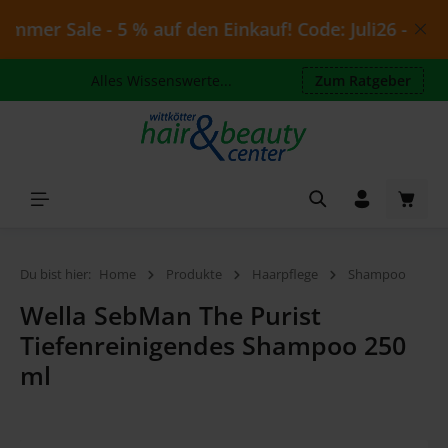
Zum Hauptinhalt springen
mer Sale - 5 % auf den Einkauf! Code: Juli26 - gültig
Alles Wissenswerte...
Zum Ratgeber
Waren
Du bist hier:
Home
Produkte
Haarpflege
Shampoo
Wella SebMan The Purist
Tiefenreinigendes Shampoo 250
ml