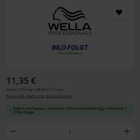
Bildergalerie überspringen
Regulärer Preis:
11,35 €
Inhalt:
0.25 Liter
(45,40 € / 1 Liter)
Preise inkl. MwSt. zzgl. Versandkosten
Sofort verfügbar, Lieferzeit: Sofort versandfertig, Lieferfrist 1-
3 Werktage
Produkt Anzahl: Gib den gewünschten Wert ein ode