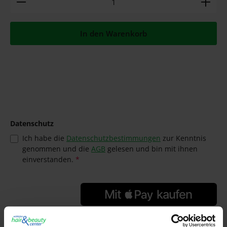
In den Warenkorb
Datenschutz
Ich habe die
Datenschutzbestimmungen
zur Kenntnis
genommen und die
AGB
gelesen und bin mit ihnen
einverstanden.
*
GTIN/EAN: