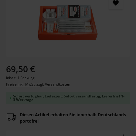
Regulärer Preis:
69,50 €
Inhalt:
1 Packung
Preise inkl. MwSt. zzgl. Versandkosten
Sofort verfügbar, Lieferzeit: Sofort versandfertig, Lieferfrist 1-
3 Werktage
Diesen Artikel erhalten Sie innerhalb Deutschlands
portofrei
Produkt Anzahl: Gib den gewünschten Wert ein ode