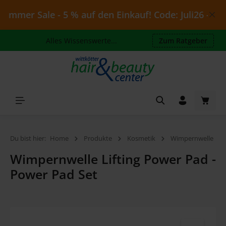
Zum Hauptinhalt springen
mmer Sale - 5 % auf den Einkauf! Code: Juli26 - gülti
Alles Wissenswerte...
Zum Ratgeber
Waren
Du bist hier:
Home
Produkte
Kosmetik
Wimpernwelle
Wimpernwelle Lifting Power Pad -
Power Pad Set
Bildergalerie überspringen