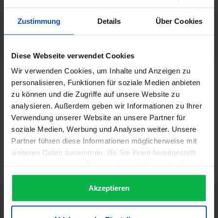
4260111051285
Hersteller:
Zustimmung
Details
Über Cookies
Wimpernwelle
Herstellernummer:
42669
Diese Webseite verwendet Cookies
Wir verwenden Cookies, um Inhalte und Anzeigen zu
Beschreibung
personalisieren, Funktionen für soziale Medien anbieten
Wimpernwelle Lifting Power Pad - Power Pad Set
zu können und die Zugriffe auf unsere Website zu
TRAUMHAFTER SCHWUNG IN DEN WIMPERN Silikonpads
analysieren. Außerdem geben wir Informationen zu Ihrer
mit einzigartigem, geschütztem…
Mehr
Verwendung unserer Website an unsere Partner für
soziale Medien, Werbung und Analysen weiter. Unsere
Informationen zur Produktsicherheit
Partner führen diese Informationen möglicherweise mit
Trusted Shops Bewertungen
weiteren Daten zusammen, die Sie ihnen bereitgestellt
haben oder die sie im Rahmen Ihrer Nutzung der Dienste
gesammelt haben.
Akzeptieren