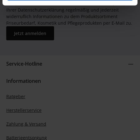
GUTSCHEIN BEKOMMEN! Bitte senden Sie mir entsprechend
Ihrer Datenschutzerklärung regelmäßig und jederzeit
widerruflich Informationen zu dem Produktsortiment
Friseurbedarf, Kosmetik und Pflegeprodukten per E-Mail zu.
Jetzt anmelden
Service-Hotline
Informationen
Ratgeber
Herstellerservice
Zahlung & Versand
Batterieentsorgung