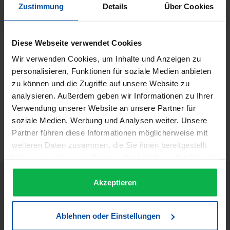
Herstellernummer:
Zustimmung
Details
Über Cookies
60105
Diese Webseite verwendet Cookies
Beschreibung
Wir verwenden Cookies, um Inhalte und Anzeigen zu
Creme Oxyd Wasserstoff (H₂O₂) - 12 % Inhalt 250 ml Creme-
personalisieren, Funktionen für soziale Medien anbieten
Entwickler für Coloration oder Blondierung. Verarbeitung
zu können und die Zugriffe auf unsere Website zu
gemäß Geb…
Mehr
analysieren. Außerdem geben wir Informationen zu Ihrer
Informationen zur Produktsicherheit
Verwendung unserer Website an unsere Partner für
soziale Medien, Werbung und Analysen weiter. Unsere
Trusted Shops Bewertungen
Partner führen diese Informationen möglicherweise mit
weiteren Daten zusammen, die Sie ihnen bereitgestellt
haben oder die sie im Rahmen Ihrer Nutzung der Dienste
gesammelt haben.
Akzeptieren
Ablehnen oder Einstellungen
JETZT UNSEREN NEWSLETTER ABONNIEREN UND EINEN 5€