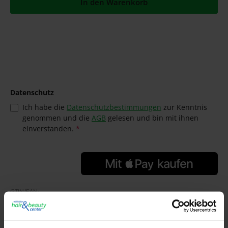
In den Warenkorb
Datenschutz
Ich habe die
Datenschutzbestimmungen
zur Kenntnis
genommen und die
AGB
gelesen und bin mit ihnen
einverstanden.
*
GTIN/EAN:
4022517001055
Hersteller:
Wittkötter hair & beauty profiline