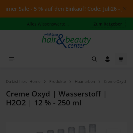
Zum Hauptinhalt springen
mer Sale - 5 % auf den Einkauf! Code: Juli26 - gültig
Alles Wissenswerte...
Zum Ratgeber
Waren
Du bist hier:
Home
Produkte
Haarfarben
Creme Oxyd
Creme Oxyd | Wasserstoff |
H2O2 | 12 % - 250 ml
Bildergalerie überspringen