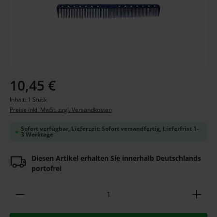
Regulärer Preis:
10,45 €
Inhalt:
1 Stück
Preise inkl. MwSt. zzgl. Versandkosten
Sofort verfügbar, Lieferzeit: Sofort versandfertig, Lieferfrist 1-
3 Werktage
Diesen Artikel erhalten Sie innerhalb Deutschlands
portofrei
Produkt Anzahl: Gib den gewünschten Wert ein ode