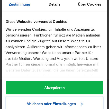
Herstellernummer:
Zustimmung
Details
Über Cookies
53154
Diese Webseite verwendet Cookies
Beschreibung
Wir verwenden Cookies, um Inhalte und Anzeigen zu
Y.S. Park Schneidekamm Light Transparent Nr. 339 - Blau
personalisieren, Funktionen für soziale Medien anbieten
Nur 7,5 g schwer Länge: 175 mm Zähne: Regulär
zu können und die Zugriffe auf unsere Website zu
Abteilzahn: gekürzter…
Mehr
analysieren. Außerdem geben wir Informationen zu Ihrer
Informationen zur Produktsicherheit
Verwendung unserer Website an unsere Partner für
soziale Medien, Werbung und Analysen weiter. Unsere
Trusted Shops Bewertungen
Partner führen diese Informationen möglicherweise mit
weiteren Daten zusammen, die Sie ihnen bereitgestellt
haben oder die sie im Rahmen Ihrer Nutzung der Dienste
gesammelt haben.
Akzeptieren
Ablehnen oder Einstellungen