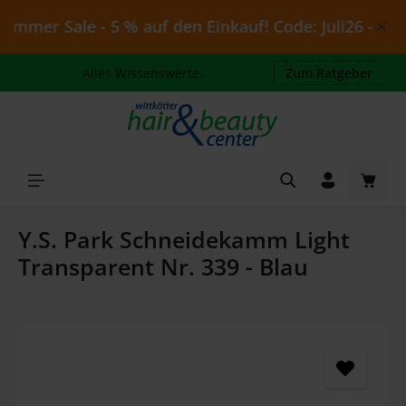
Zum Hauptinhalt springen
mmer Sale - 5 % auf den Einkauf! Code: Juli26 - gülti
Alles Wissenswerte...
Zum Ratgeber
Waren
Y.S. Park Schneidekamm Light
Transparent Nr. 339 - Blau
Bildergalerie überspringen