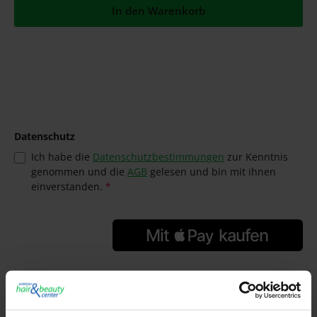
In den Warenkorb
Datenschutz
Ich habe die
Datenschutzbestimmungen
zur Kenntnis
genommen und die
AGB
gelesen und bin mit ihnen
einverstanden.
*
GTIN/EAN:
4981104368219
Hersteller:
Y.S. Park