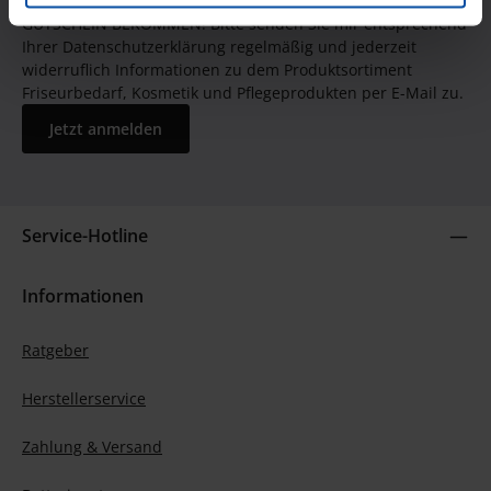
JETZT UNSEREN NEWSLETTER ABONNIEREN UND EINEN 5€
GUTSCHEIN BEKOMMEN! Bitte senden Sie mir entsprechend
Ihrer Datenschutzerklärung regelmäßig und jederzeit
widerruflich Informationen zu dem Produktsortiment
Friseurbedarf, Kosmetik und Pflegeprodukten per E-Mail zu.
Jetzt anmelden
Service-Hotline
Informationen
Ratgeber
Herstellerservice
Zahlung & Versand