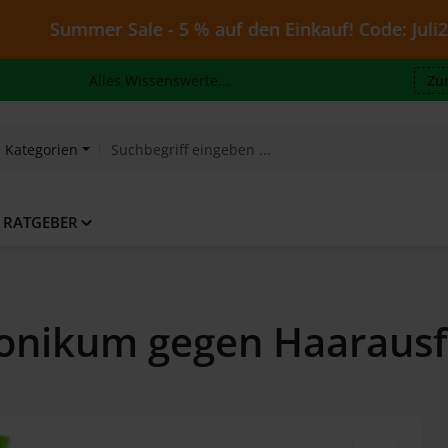
r Sale - 5 % auf den Einkauf! Code: Juli26 - gültig b
Alles Wissenswerte...
Zu
e Kategorien
RATGEBER
Tonikum gegen Haarausfa