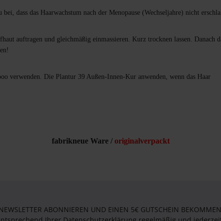
u bei, dass das Haarwachstum nach der Menopause (Wechseljahre) nicht erschlaf
pfhaut auftragen und gleichmäßig einmassieren. Kurz trocknen lassen. Danach 
len!
mpoo verwenden. Die Plantur 39 Außen-Innen-Kur anwenden, wenn das Haar
fabrikneue Ware /
originalverpackt
 NEWSLETTER ABONNIEREN UND EINEN 5€ GUTSCHEIN BEKOMMEN! 
entsprechend Ihrer Datenschutzerklärung regelmäßig und jederzei