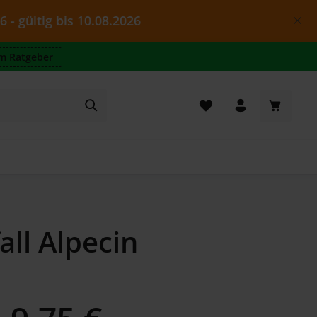
is 10.08.2026
m Ratgeber
Warenkor
ll Alpecin
Regulärer Preis: