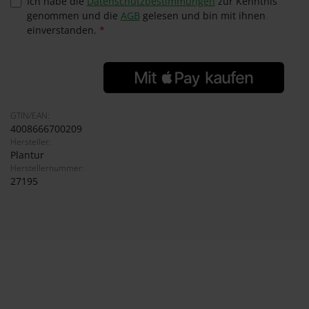
Ich habe die
Datenschutzbestimmungen
zur Kenntnis
genommen und die
AGB
gelesen und bin mit ihnen
einverstanden.
*
GTIN/EAN:
4008666700209
Hersteller:
Plantur
Herstellernummer:
27195