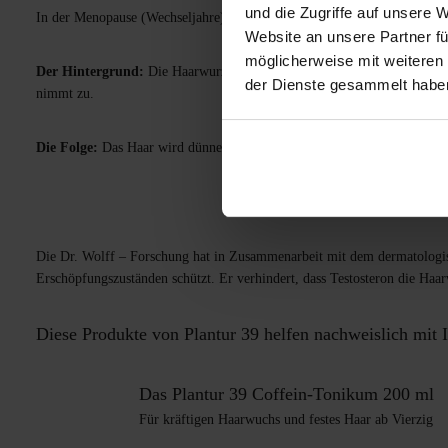
und die Zugriffe auf unsere 
In der Menopause (Wechseljahre) gerät der Hormon­haushalt einer Frau 
Website an unsere Partner fü
möglicherweise mit weiteren
Der Hintergrund:
Die Haarwurzel der Frau ist bis zur Menopause (Wech
der Dienste gesammelt habe
nimmt zu.
Die Folge:
Das Haar wird dünner, fällt vorzeitig aus, die Kopfhaut wird 
Die Dr. Wolff – Forschung hat in Zusammenarbeit mit dem dermatologis
Erschöpfungszuständen schützt. Er verhindert, dass Testosteron die Haar
Diese Produkte von Plantur 39 helfen nachweislich mit
Das Plantur 39 Coffein-Tonikum 200 ml
Für kräftigen Haarwuchs und festes Haar ab Vierzig