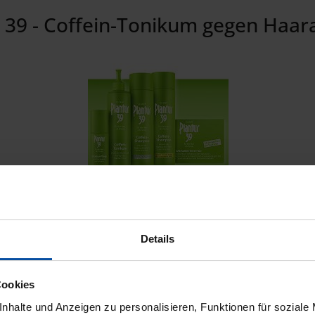
39 - Coffein-Tonikum gegen Haara
Details
Das Plantur 39 Coffein-Tonikum
Cookies
nhalte und Anzeigen zu personalisieren, Funktionen für soziale