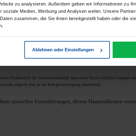
Website zu analysieren. Außerdem geben wir Informationen zu I
aus dem Gleichgewicht und stört das Haarwachstum.
r soziale Medien, Werbung und Analysen weiter. Unsere Partner
 Daten zusammen, die Sie ihnen bereitgestellt haben oder die s
seljahre) durch einen hohen Anteil weiblicher Hormone (Östrogen) geschützt.
n.
sichtbar, der Haaransatz geht zurück.
Ablehnen oder Einstellungen
chen Fachbereich der Universitätsklinik Jena einen Phyto-Coffein-Complex en
wurzeln angreift und so die Energieversorgung einschränkt.
 Ihren speziellen Formulierungen, diesen Haarproblemen vorz