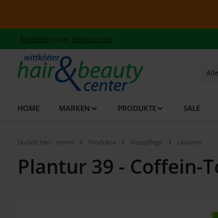
 Hauptinhalt springen
Zur Suche springen
Zur Hauptnavigation springen
Summe
Anmelden
oder
Registrieren
All
HOME
MARKEN
PRODUKTE
SALE
Du bist hier:
Home
Produkte
Haarpflege
Leave-In
Plantur 39 - Coffein-
Bildergalerie überspringen