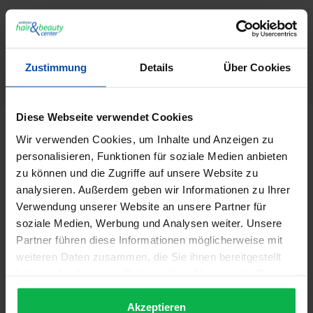
GTIN/EAN:
4029924037219
Hersteller:
Tondeo
Zustimmung
Details
Über Cookies
Herstellernummer:
35792
Diese Webseite verwendet Cookies
Beschreibung
Wir verwenden Cookies, um Inhalte und Anzeigen zu
Tondeo Cerion Curve Black Profi Styler für perfekt
personalisieren, Funktionen für soziale Medien anbieten
geglättetes Haar oder lebendige Locken mit seidigem
zu können und die Zugriffe auf unsere Website zu
Glanz. Eigenscha…
Mehr
analysieren. Außerdem geben wir Informationen zu Ihrer
Verwendung unserer Website an unsere Partner für
Video
2
soziale Medien, Werbung und Analysen weiter. Unsere
Informationen zur Produktsicherheit
Partner führen diese Informationen möglicherweise mit
weiteren Daten zusammen, die Sie ihnen bereitgestellt
Blog Posts
haben oder die sie im Rahmen Ihrer Nutzung der Dienste
Trusted Shops Bewertungen
gesammelt haben.
Akzeptieren