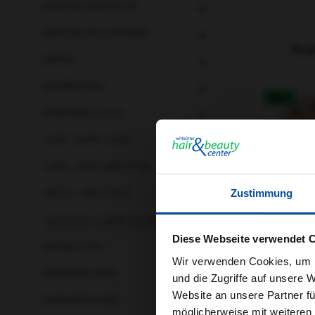
PERÜCKEN HERSTELLER
PERÜCKEN KOLLEKTIONEN
Regulä
99,0
GRÖSSE
VERARBEITUNG
Neu
HAARLÄNGE STYLES
KURZ - SHORT STYLES
LANG - LONG HAIR STYLES
Zustimmung
MITTEL - BOB STYLES
KLASSISCH - CLASSIC STYLES
Diese Webseite verwendet 
HAARQUALITÄT
Belle Mada
Wir verwenden Cookies, um I
- Emilia S
KINDERPERÜCKEN
und die Zugriffe auf unsere 
Website an unsere Partner fü
HERRENPERÜCKEN
möglicherweise mit weiteren