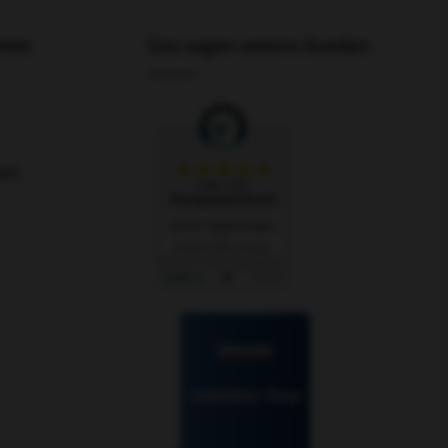
onen
Das sagen unsere Kunden
nen