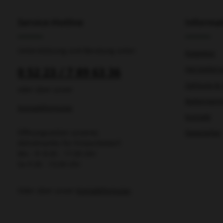
Service-Hotline
Informa
Unterstützung und Beratung unter:
Ratgeber
0 52 23 / 7 89 63 36
Herstellers
Zahlung & 
oder über unser
Batterieen
Kontaktformular
Kontakt
Öffnungszeiten unseres
Newsletter
Abholmarkts für Friseurbedarf:
Mo - Fr 8.00 - 17.00 Uhr
Sa 9.30 - 13.00 Uhr
Oder über unser
Kontaktformular
.