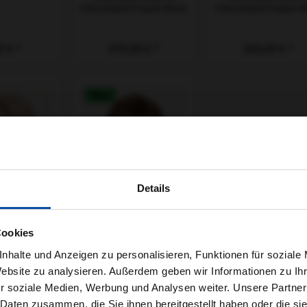
Chocolate/Cream-Root
Chocolate/Cream-R
rer Preis:
0 €
Regulärer Preis:
479,00 €
Regulärer Preis:
269,00 €
Neu
Details
Cookies
me Perücke
Belle Madame Perücke
nhalte und Anzeigen zu personalisieren, Funktionen für soziale
F 101/14-14
- Sonata SF
Website zu analysieren. Außerdem geben wir Informationen zu I
10/27/20R+Root10
Chocolate/Cream-Root
r soziale Medien, Werbung und Analysen weiter. Unsere Partner
 Daten zusammen, die Sie ihnen bereitgestellt haben oder die s