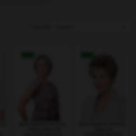
7 Produkte
Neu
Neu
cke
Belle Madame Perücke
Belle Madame Perücke
- Tiffany Mono SF
- Diana SF
0
10/27/20R+Root10
10/27/20R+Root10