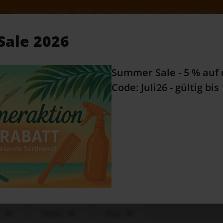
 % auf den Einkauf! Code: Juli26 - gültig bis 10.08.2
ale 2026
Alles Wissenswerte...
Zu
Summer Sale - 5 % auf 
e Kategorien
Code: Juli26 - gültig bis
RATGEBER
s
klassisch - classic styles
sch - classic styles
Farbe
Preis