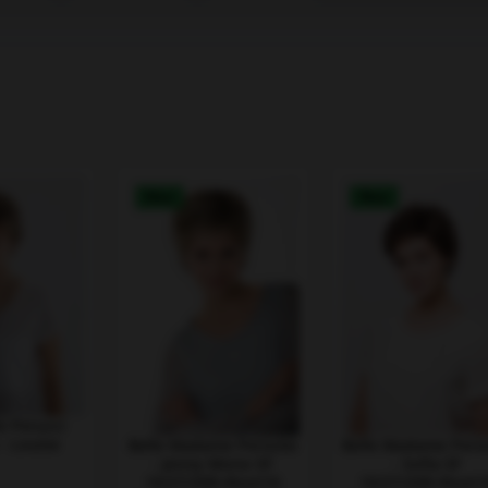
Neu
Neu
le Perucci
- Louise
Belle Madame Perücke
Belle Madame Perü
- Jenny Mono SF
- Sofia SF
10/27/20R+Root10
10/27/20R+Root1