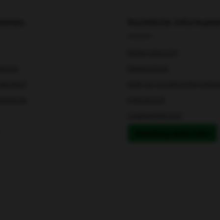
tionen
Rechtliche Informati
Widerrufsrecht
ervice
Datenschutz
Versand
AGB mit Kundeninformatio
tsorgung
Impressum
Cookieerklärung
Bestellung widerrufen