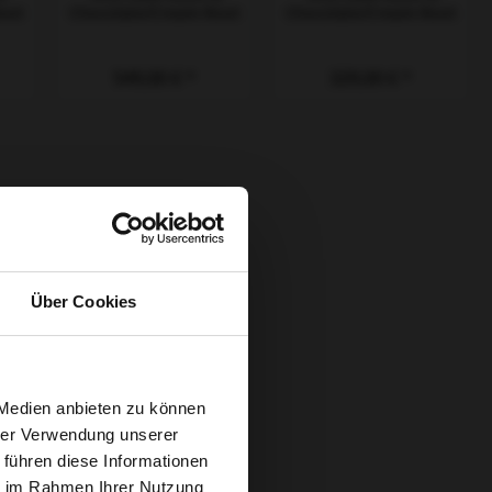
oot
Chocolate/Cream-Root
Chocolate/Cream-Root
Regulärer Preis:
549,00 €
Regulärer Preis:
329,00 €
Über Cookies
 Medien anbieten zu können
hrer Verwendung unserer
 führen diese Informationen
ie im Rahmen Ihrer Nutzung