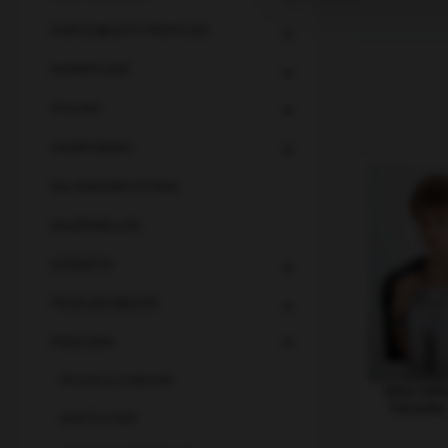
HAIR & BEAUTY PROFILINE
HAARPFLEGE
STYLING
HAARFARBEN
SALONEINRICHTUNG
DAUERWELLEN
KOSMETIK
FRISEURZUBEHÖR
PERÜCKEN
PFLEGE & ZUBEHÖR
Ellen Wil
Perücke 
KOPFTÜCHER