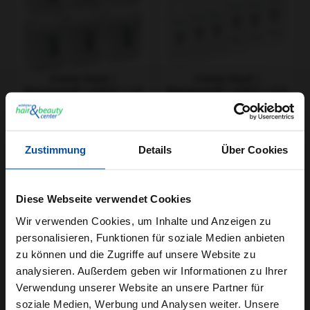
Creme Oxyd |
Creme Oxyd |
Wasserstoff | H2O2 | 1,9
Wasserstoff | H2O2 | 4 %
% - 5 Liter
- 1000 ml
Inhalt:
5 Liter
(3,19 € / 1 Liter)
Regulärer Preis:
Regulärer Preis:
15,95 €
6,95 €
Zustimmung
Details
Über Cookies
Diese Webseite verwendet Cookies
Wir verwenden Cookies, um Inhalte und Anzeigen zu
personalisieren, Funktionen für soziale Medien anbieten
zu können und die Zugriffe auf unsere Website zu
analysieren. Außerdem geben wir Informationen zu Ihrer
Verwendung unserer Website an unsere Partner für
Creme Oxyd |
Elkaderm Keraphlex 2-
soziale Medien, Werbung und Analysen weiter. Unsere