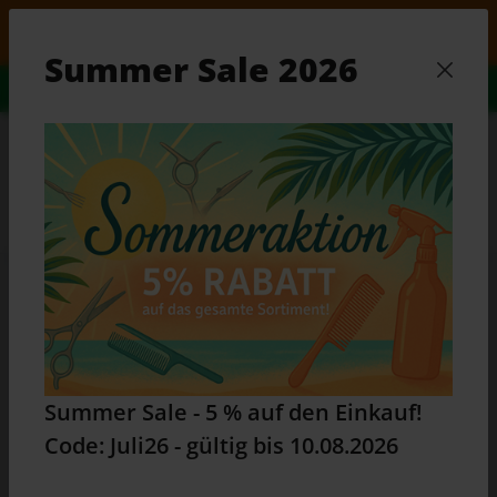
Zum Hauptinhalt springen
er Sale - 5 % auf den Einkauf! Code: Juli26 - gültig 
Summer Sale 2026
Alles Wissenswerte...
Zum Ratgeber
Waren
Du bist hier:
Home
Produkte
Elektrogeräte
Haarschneidemaschinen
Efalock
Efalock
Summer Sale - 5 % auf den Einkauf!
Code: Juli26 - gültig bis 10.08.2026
Produkte filtern