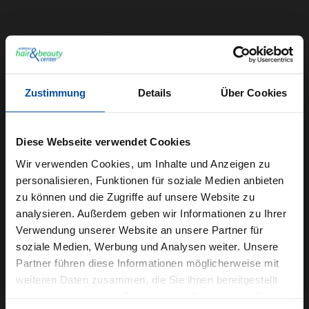
Haarschneider von Efalock
Zustimmung
Details
Über Cookies
Diese Webseite verwendet Cookies
JETZT UNSEREN NEWSLETTER ABONNIEREN UND EINEN 5€
Wir verwenden Cookies, um Inhalte und Anzeigen zu
GUTSCHEIN BEKOMMEN! Bitte senden Sie mir entsprechend
personalisieren, Funktionen für soziale Medien anbieten
Ihrer Datenschutzerklärung regelmäßig und jederzeit
zu können und die Zugriffe auf unsere Website zu
widerruflich Informationen zu dem Produktsortiment
analysieren. Außerdem geben wir Informationen zu Ihrer
Friseurbedarf, Kosmetik und Pflegeprodukten per E-Mail zu.
Verwendung unserer Website an unsere Partner für
Jetzt anmelden
soziale Medien, Werbung und Analysen weiter. Unsere
Partner führen diese Informationen möglicherweise mit
weiteren Daten zusammen, die Sie ihnen bereitgestellt
haben oder die sie im Rahmen Ihrer Nutzung der Dienste