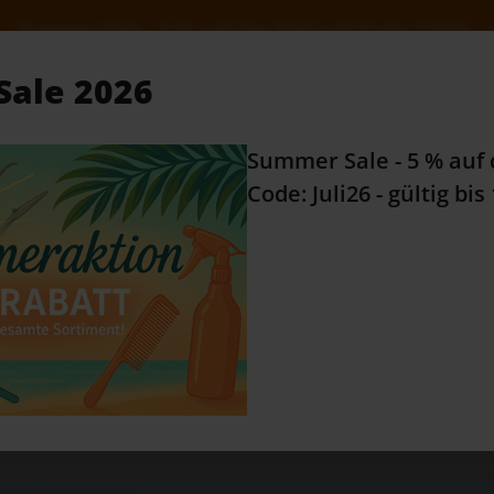
n Einkauf! Code: Juli26 - gültig bis 10.08.2026
ale 2026
Alles Wissenswerte...
Zu
Summer Sale - 5 % auf 
e Kategorien
Code: Juli26 - gültig bis
RATGEBER
lt
Fibre Force
 Force