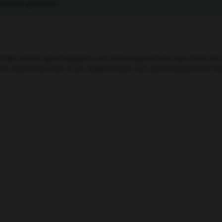
rodukte gefunden.
CEBei extrem geschädigtem und überstrapaziertem Haar.Dank d
ine neue Dimension in der Regeneration von überstrapaziertem Ha