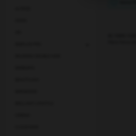
Keine P
ALTESSE
ANDIS
ARI
BC FIBRE FOR
Fibre Force e
BABYLISS PRO
BALMAIN/ DOUBLE HAIR
BARBURYS
BEAUTYLASH
BERGMANN
BRILLIANT LIFESTYLE
CERENA
CLOUD NINE