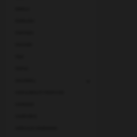
ERMILA
EVERLASH
FANTASIA
FEATHER
FEJIC
FRIPAC
GOLDWELL
HAIR & BEAUTY PROFILINE
HAIRGUM
HAIRFORCE
HERCULES SÄGEMANN