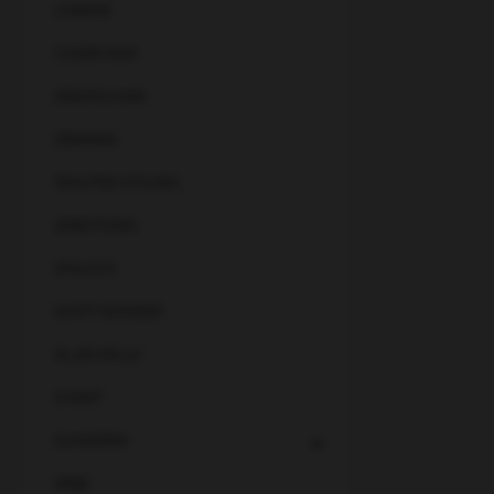
COMAIR
COVER HAIR
DENING HAIR
DENMAN
DIVA PRO STYLING
DIRECTIONS
EFALOCK
EGYPT WONDER
ELLEN WILLE
E-KWIP
ELKADERM
ERBE