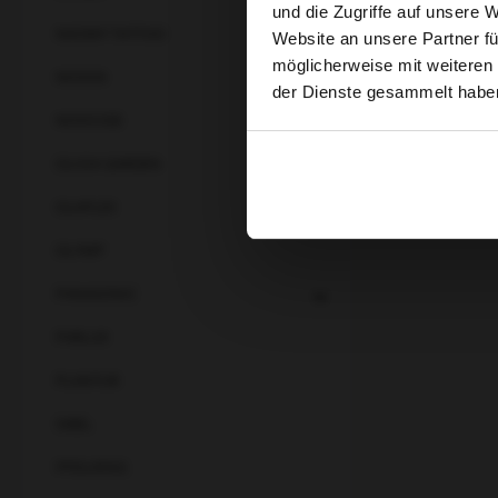
und die Zugriffe auf unsere 
NAOMY TATTOO
Website an unsere Partner fü
möglicherweise mit weiteren
NIOXIN
der Dienste gesammelt habe
NOVICIDE
OLIVIA GARDEN
OLAPLEX
OLYMP
PANASONIC
PARLUX
PLANTUR
SIBEL
PFEILRING