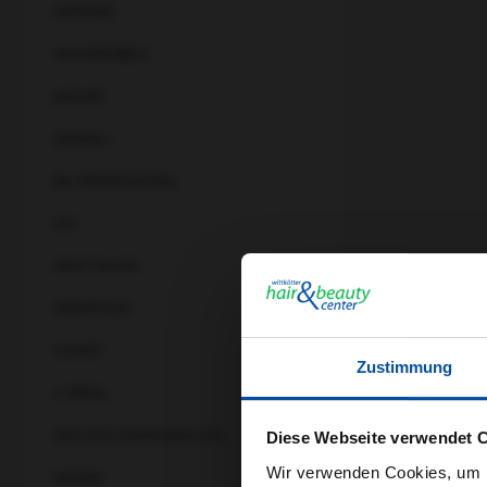
HEROME
INVISIBOBBLE
JAGUAR
JOEWELL
JRL PROFESSIONAL
KAI
KENT SALON
KERAPHLEX
KISMET
Zustimmung
L'ORÉAL
MKS ECO MARRAKESH OIL
Diese Webseite verwendet 
Wir verwenden Cookies, um I
MOSER