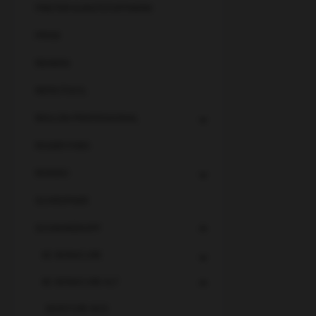
PREITER KUNSTSTOFFWERK
PRYM
REAMIN
REFECTOCIL
REVLON PROFESSIONAL
ROGER PARA
RONDO
SCHROFNER
SCHWARZKOPF
BC BONACURE
BC BONACURE ALT
MOISTURE KICK