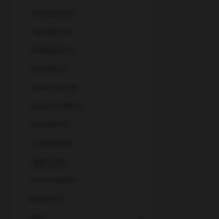
VOLUME BOOST
TIME RESTORE
REPAIR RESCUE
OIL MIRACLE
HAIR ACTIVATOR
SMOOTH PERFECT
SUN PROTECT
COLOR FREEZE
FIBRE FORCE
SCALP THERAPY
SILHOUETTE
OSIS +