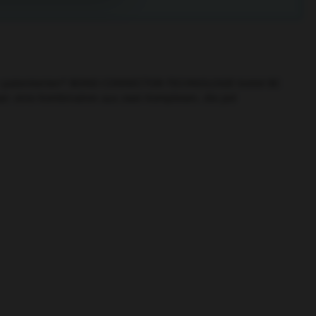
er patentierten* BOND CONNECTOR-TECHNOLOGIE bietet BC
ar; eine Kombination aus zwei Komplexen, die jed