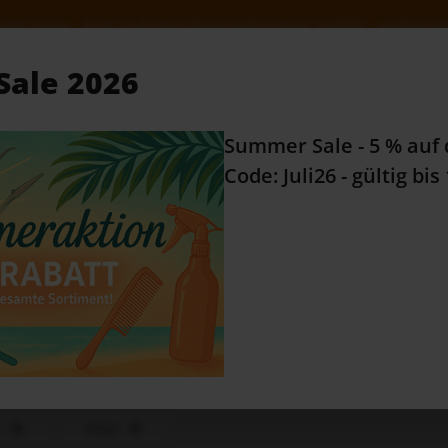
e: Juli26 - gültig bis 10.08.2026
ale 2026
Alles Wissenswerte...
Zu
Summer Sale - 5 % auf 
e Kategorien
Code: Juli26 - gültig bis
RATGEBER
mpoo
Preis