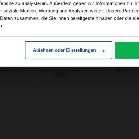
Website zu analysieren. Außerdem geben wir Informationen zu I
Produkt Anzahl: Gib den gew
Produkt An
r soziale Medien, Werbung und Analysen weiter. Unsere Partner
 Daten zusammen, die Sie ihnen bereitgestellt haben oder die s
n.
Ablehnen oder Einstellungen
P System
Wella SebMan The
Wella SebMan Th
al Balance
Multitasker 3in1 Hair,
Joker Dry Shamp
poo 250 ml
Beard & Body Wash
180 ml
250 ml