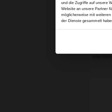
und die Zugriffe auf unsere 
Website an unsere Partner fü
möglicherweise mit weiteren
der Dienste gesammelt habe
Wella S
Profession
Scalp Sham