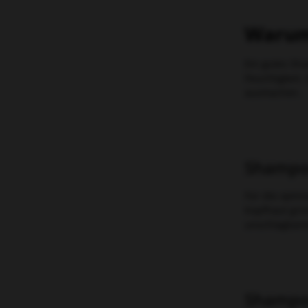
Warum 
Ein gutes Sha
Feuchtigkeit
ausmachen.
Shampoo
Für die opti
Kopfhaut grün
unschlagbare
Shampoo