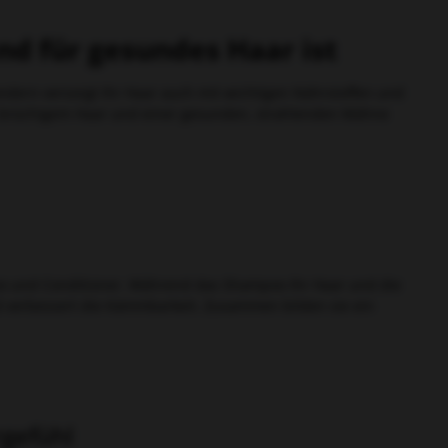
d für gesundes Haar ist
sondern versorgt Ihr Haar auch mit wichtigen Nährstoffen und
, brüchigem Haar und einer gesunden, strahlenden Mähne
oo und Conditioner. Während das Shampoo Ihr Haar und die
und verbessert die Kämmbarkeit. Zusammen bilden sie ein
rgefühl