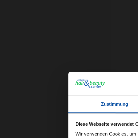
Zustimmung
Diese Webseite verwendet 
Regulä
39,8
Wir verwenden Cookies, um I