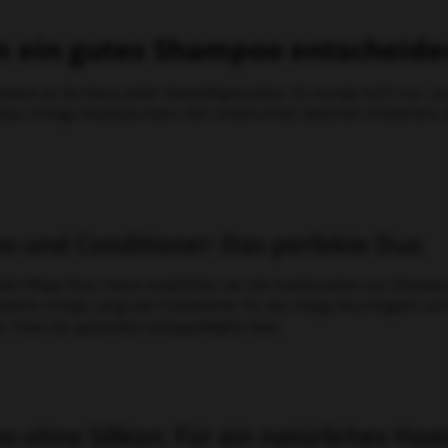
ein gutes Shampoo entscheiden
mpoo ist die Basis jeder Haarpflegeroutine. Es reinigt nicht nur, 
. Das richtige Shampoo kann den Unterschied zwischen trockenem
 und Conditioner: Das perfekte Duo
male Pflege Ihrer Haare empfehlen wir die Kombination von Shamp
dlich reinigt, sorgt der Conditioner für die nötige Feuchtigkeit 
s Team für gesundes und gepflegtes Haar.
 ohne Silikon: Für ein natürliches Haa